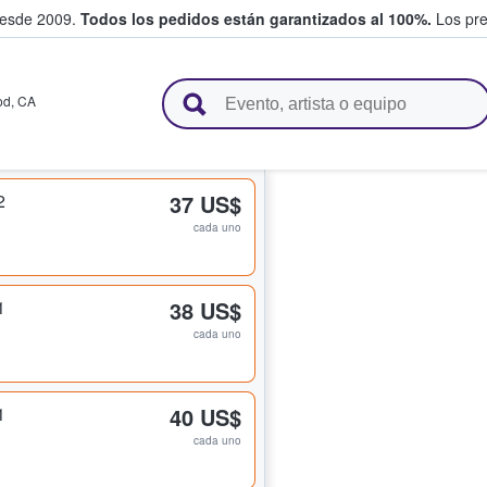
desde 2009.
Todos los pedidos están garantizados al 100%.
Los pre
adas entre fans
od
,
CA
2
37 US$
cada uno
1
38 US$
cada uno
1
40 US$
cada uno