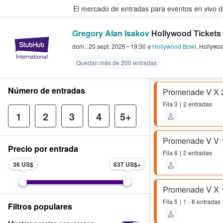
El mercado de entradas para eventos en vivo 
Gregory Alan Isakov
Hollywood Tickets
StubHub: compra y venta de entr
dom., 20 sept. 2026
•
19:30
a
Hollywood Bowl
,
Hollywo
Quedan más de 200 entradas
Número de entradas
Promenade V X 
Fila
3
2 entradas
1
2
3
4
5+
Promenade V V 
Precio por entrada
Fila
6
2 entradas
36 US$
637 US$
Promenade V X 
Fila
5
1 - 8 entradas
Filtros populares