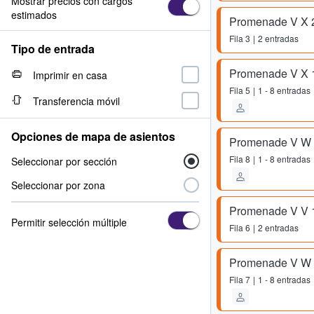
Mostrar precios con cargos
estimados
Promenade V X 
Fila
3
2 entradas
Tipo de entrada
Promenade V X 
Imprimir en casa
Fila
5
1 - 8 entradas
Transferencia móvil
Opciones de mapa de asientos
Promenade V W
Fila
8
1 - 8 entradas
Seleccionar por sección
Seleccionar por zona
Promenade V V 
Permitir selección múltiple
Fila
6
2 entradas
Promenade V W
Fila
7
1 - 8 entradas