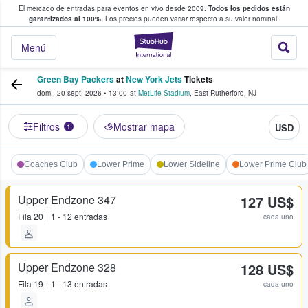
El mercado de entradas para eventos en vivo desde 2009.
Todos los pedidos están
 y venta de entradas entre fans
garantizados al 100%.
Los precios pueden variar respecto a su valor nominal.
StubHub: compra y
Menú
Green Bay Packers
at
New York Jets
Tickets
dom., 20 sept. 2026
•
13:00
at
MetLife Stadium
,
East Rutherford
,
NJ
Filtros
Mostrar mapa
USD
1
Coaches Club
Lower Prime
Lower Sideline
Lower Prime Club
Upper Endzone 347
127 US$
Fila
20
1 - 12 entradas
cada uno
Upper Endzone 328
128 US$
Fila
19
1 - 13 entradas
cada uno