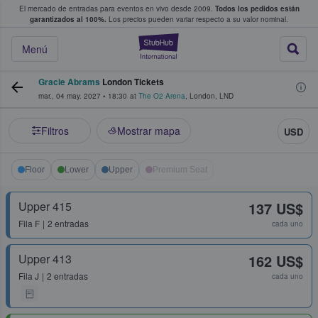
El mercado de entradas para eventos en vivo desde 2009.
Todos los pedidos están
 y venta de entradas entre fans
garantizados al 100%.
Los precios pueden variar respecto a su valor nominal.
StubHub: compra y
Menú
Gracie Abrams
London Tickets
mar., 04 may. 2027
•
18:30
at
The O2 Arena
,
London
,
LND
Filtros
Mostrar mapa
USD
Floor
Lower
Upper
Premium Seat
Upper 415
137 US$
Fila
F
2 entradas
cada uno
Upper 413
162 US$
Fila
J
2 entradas
cada uno