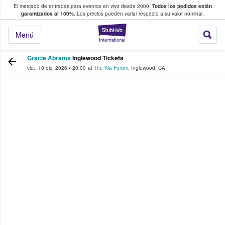
El mercado de entradas para eventos en vivo desde 2009.
Todos los pedidos están
 y venta de entradas entre fans
garantizados al 100%.
Los precios pueden variar respecto a su valor nominal.
StubHub: compra y
Menú
Gracie Abrams
Inglewood Tickets
vie., 18 dic. 2026
•
20:00
at
The Kia Forum
,
Inglewood
,
CA