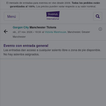
El mercado de entradas para eventos en vivo desde 2009.
Todos los pedidos están
 y venta de entradas entre fans
garantizados al 100%.
Los precios pueden variar respecto a su valor nominal.
StubHub: compra y
Menú
Gorgon City
Manchester Tickets
vie., 27 nov. 2026
•
19:00
at
Victoria Warehouse
,
Manchester
,
Greater
Manchester
Evento con entrada general
Las entradas dan acceso a cualquier asiento libre o zona de pie disponible.
No hay asientos asignados.