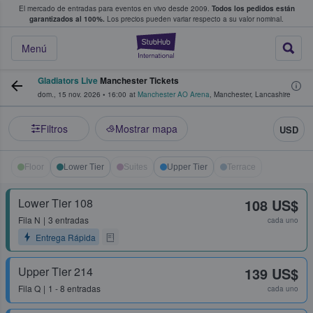
El mercado de entradas para eventos en vivo desde 2009.
Todos los pedidos están
 y venta de entradas entre fans
garantizados al 100%.
Los precios pueden variar respecto a su valor nominal.
StubHub: compra y
Menú
Gladiators Live
Manchester Tickets
dom., 15 nov. 2026
•
16:00
at
Manchester AO Arena
,
Manchester
,
Lancashire
Filtros
Mostrar mapa
USD
Floor
Lower Tier
Suites
Upper Tier
Terrace
Lower Tier 108
108 US$
Fila
N
3 entradas
cada uno
Entrega Rápida
Upper Tier 214
139 US$
Fila
Q
1 - 8 entradas
cada uno