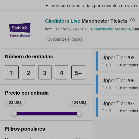
El mercado de entradas para eventos en vivo 
Gladiators Live
Manchester Tickets
StubHub: compra y venta de entr
dom., 15 nov. 2026
•
10:00
a
Manchester AO Arena
,
Man
Quedan 24 entradas
Número de entradas
Upper Tier 208
Fila
R
1 - 8 entradas
1
2
3
4
5+
Upper Tier 209
Fila
R
1 - 8 entradas
Precio por entrada
123 US$
124 US$
Upper Tier 207
Fila
R
1 - 8 entradas
Filtros populares