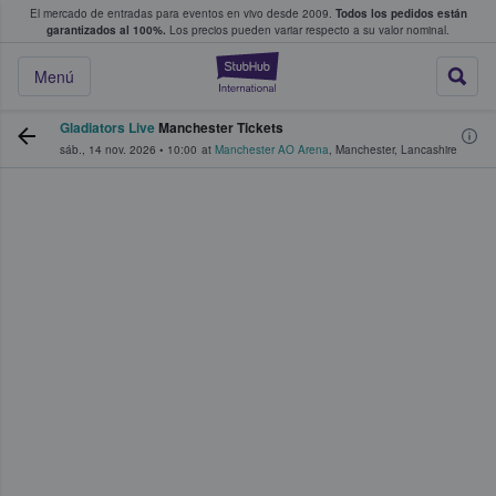
El mercado de entradas para eventos en vivo desde 2009.
Todos los pedidos están
 y venta de entradas entre fans
garantizados al 100%.
Los precios pueden variar respecto a su valor nominal.
StubHub: compra y
Menú
Gladiators Live
Manchester Tickets
sáb., 14 nov. 2026
•
10:00
at
Manchester AO Arena
,
Manchester
,
Lancashire