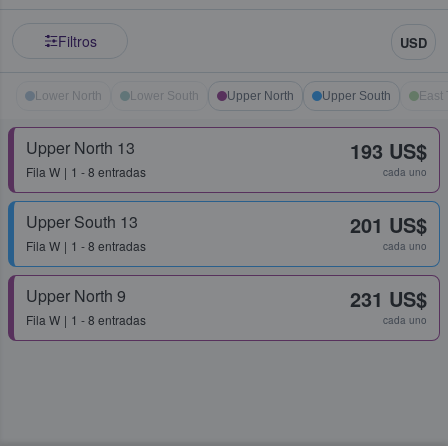
Filtros
USD
Lower North
Lower South
Upper North
Upper South
East 
Upper North 13
193 US$
Fila
W
1 - 8 entradas
cada uno
Upper South 13
201 US$
Fila
W
1 - 8 entradas
cada uno
Upper North 9
231 US$
Fila
W
1 - 8 entradas
cada uno