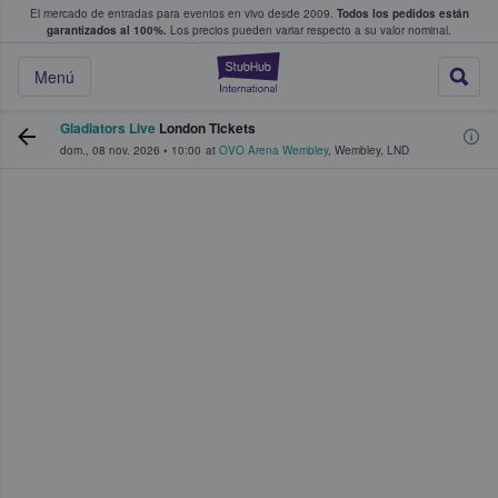
El mercado de entradas para eventos en vivo desde 2009.
Todos los pedidos están
 y venta de entradas entre fans
garantizados al 100%.
Los precios pueden variar respecto a su valor nominal.
StubHub: compra y
Menú
Gladiators Live
London Tickets
dom., 08 nov. 2026
•
10:00
at
OVO Arena Wembley
,
Wembley
,
LND