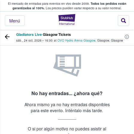
El mercado de entradas para eventos en vivo desde 2009.
Todos los pedidos están
 y venta de entradas entre fans
garantizados al 100%.
Los precios pueden variar respecto a su valor nominal.
StubHub: compra y
Menú
Gladiators Live
Glasgow Tickets
sáb., 24 oct. 2026
•
16:00
at
OVO Hydro Arena Glasgow
,
Glasgow
,
Glasgow
No hay entradas... ¿ahora qué?
Ahora mismo ya no hay entradas disponibles
para este evento. Inténtalo más tarde.
O si por algún motivo no puedes asistir al