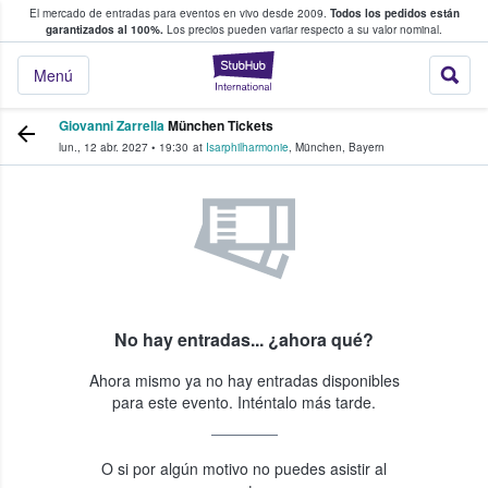
El mercado de entradas para eventos en vivo desde 2009.
Todos los pedidos están
 y venta de entradas entre fans
garantizados al 100%.
Los precios pueden variar respecto a su valor nominal.
StubHub: compra y
Menú
Giovanni Zarrella
München Tickets
lun., 12 abr. 2027
•
19:30
at
Isarphilharmonie
,
München
,
Bayern
No hay entradas... ¿ahora qué?
Ahora mismo ya no hay entradas disponibles
para este evento. Inténtalo más tarde.
O si por algún motivo no puedes asistir al