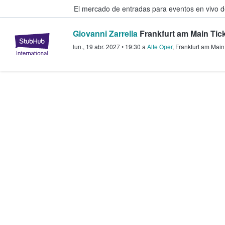
El mercado de entradas para eventos en vivo 
Giovanni Zarrella
Frankfurt am Main Tic
StubHub: compra y venta de entr
lun., 19 abr. 2027
•
19:30
a
Alte Oper
,
Frankfurt am Main