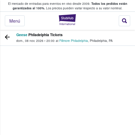
El mercado de entradas para eventos en vivo desde 2009.
Todos los pedidos están
 y venta de entradas entre fans
garantizados al 100%.
Los precios pueden variar respecto a su valor nominal.
StubHub: compra y
Menú
Geese
Philadelphia Tickets
dom., 08 nov. 2026
•
20:00
at
Fillmore Philadelphia
,
Philadelphia
,
PA