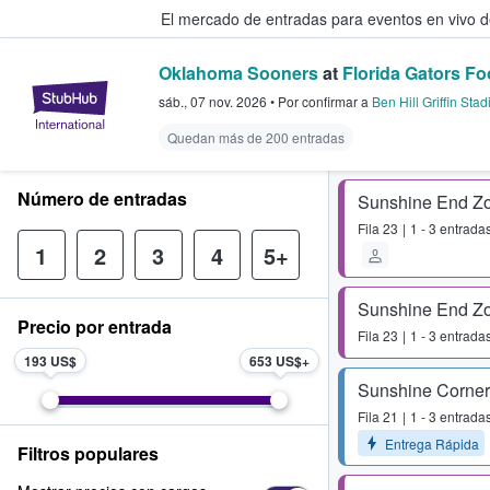
El mercado de entradas para eventos en vivo 
Oklahoma Sooners
at
Florida Gators Fo
StubHub: compra y venta de entr
sáb., 07 nov. 2026
•
Por confirmar
a
Ben Hill Griffin Sta
Quedan más de 200 entradas
Número de entradas
Sunshine End Z
Fila
23
1 - 3 entrada
1
2
3
4
5+
Sunshine End Z
Precio por entrada
Fila
23
1 - 3 entrada
193 US$
653 US$
Sunshine Corner
Fila
21
1 - 3 entrada
Entrega Rápida
Filtros populares