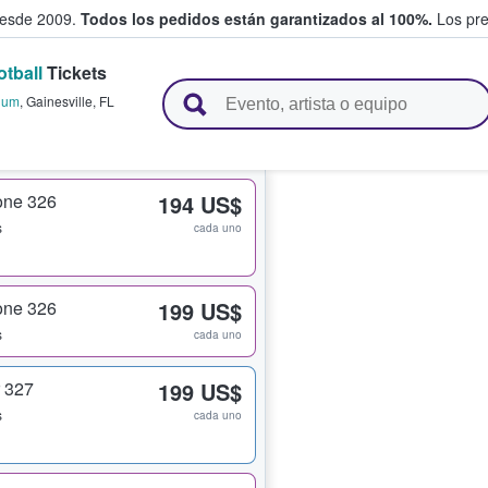
desde 2009.
Todos los pedidos están garantizados al 100%.
Los pre
otball
Tickets
adas entre fans
dium
,
Gainesville
,
FL
one 326
194 US$
s
cada uno
one 326
199 US$
s
cada uno
 327
199 US$
s
cada uno