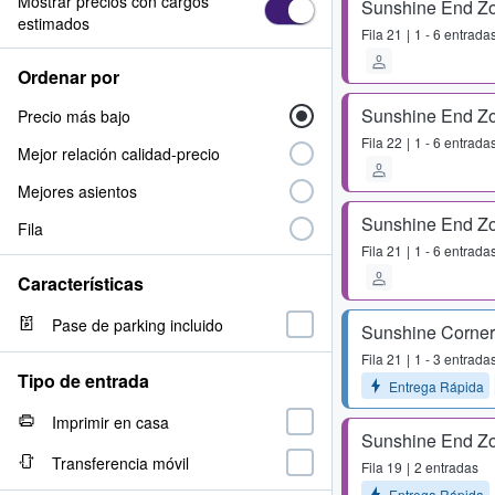
Mostrar precios con cargos
Sunshine End Z
estimados
Fila
21
1 - 6 entrada
Ordenar por
Sunshine End Z
Precio más bajo
Fila
22
1 - 6 entrada
Mejor relación calidad-precio
Mejores asientos
Sunshine End Z
Fila
Fila
21
1 - 6 entrada
Características
Pase de parking incluido
Sunshine Corner
Fila
21
1 - 3 entrada
Tipo de entrada
Entrega Rápida
Imprimir en casa
Sunshine End Z
Transferencia móvil
Fila
19
2 entradas
Entrega Rápida