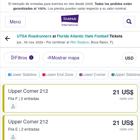
El mercado de entradas para eventos en vivo desde 2009.
Todos los pedidos están
 y venta de entradas entre fans
garantizados al 100%.
Los precios pueden variar respecto a su valor nominal.
StubHub: compra y
Menú
UTSA Roadrunners
at
Florida Atlantic Owls Football
Tickets
jue., 05 nov. 2026
•
Por confirmar
at
FAU Stadium
,
Boca Raton
,
FL
Filtros
Mostrar mapa
USD
1
Lower Sideline
Lower End Zone
Lower Corner
Upper Sideline
Upper Corner 212
21 US$
Fila
F
2 entradas
cada uno
Upper Corner 212
21 US$
Fila
E
2 entradas
cada uno