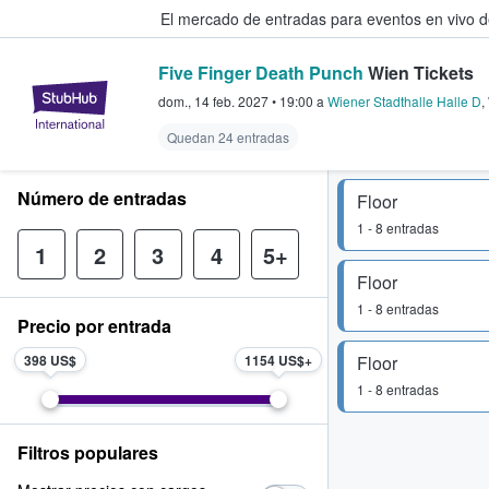
El mercado de entradas para eventos en vivo 
Five Finger Death Punch
Wien Tickets
StubHub: compra y venta de entr
dom., 14 feb. 2027
•
19:00
a
Wiener Stadthalle Halle D
,
Quedan 24 entradas
Número de entradas
Floor
1 - 8 entradas
1
2
3
4
5+
Floor
1 - 8 entradas
Precio por entrada
398 US$
1154 US$
Floor
1 - 8 entradas
Filtros populares