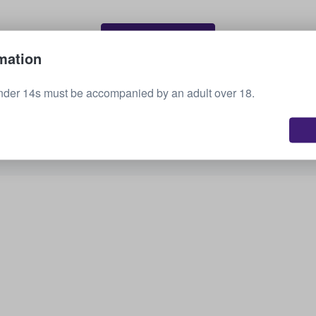
Vende tus entradas
mation
nder 14s must be accompanied by an adult over 18.
Ver todos los eventos próximos
¿Te interesan otras opciones? Echa un vistazo a
lo que tenemos disponible.