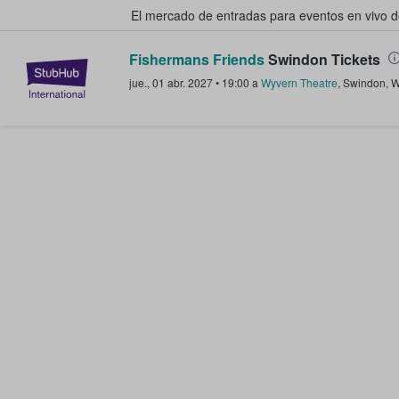
El mercado de entradas para eventos en vivo 
Fishermans Friends
Swindon Tickets
StubHub: compra y venta de entr
jue., 01 abr. 2027
•
19:00
a
Wyvern Theatre
,
Swindon
,
W