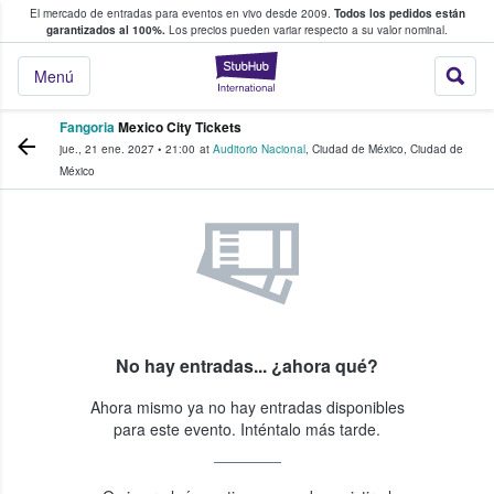
El mercado de entradas para eventos en vivo desde 2009.
Todos los pedidos están
 y venta de entradas entre fans
garantizados al 100%.
Los precios pueden variar respecto a su valor nominal.
StubHub: compra y
Menú
Fangoria
Mexico City Tickets
jue., 21 ene. 2027
•
21:00
at
Auditorio Nacional
,
Ciudad de México
,
Ciudad de
México
No hay entradas... ¿ahora qué?
Ahora mismo ya no hay entradas disponibles
para este evento. Inténtalo más tarde.