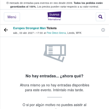
El mercado de entradas para eventos en vivo desde 2009.
Todos los pedidos están
 y venta de entradas entre fans
garantizados al 100%.
Los precios pueden variar respecto a su valor nominal.
StubHub: compra y
Menú
Europes Strongest Man
Tickets
sáb., 03 abr. 2027
•
17:00
at
First Direct Arena
,
Leeds
,
WYK
No hay entradas... ¿ahora qué?
Ahora mismo ya no hay entradas disponibles
para este evento. Inténtalo más tarde.
O si por algún motivo no puedes asistir al