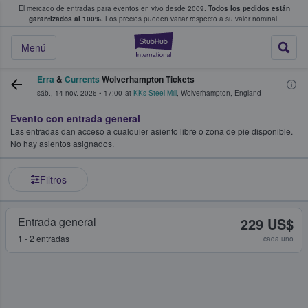
El mercado de entradas para eventos en vivo desde 2009.
Todos los pedidos están
 y venta de entradas entre fans
garantizados al 100%.
Los precios pueden variar respecto a su valor nominal.
StubHub: compra y
Menú
Erra
&
Currents
Wolverhampton Tickets
sáb., 14 nov. 2026
•
17:00
at
KKs Steel Mill
,
Wolverhampton
,
England
Evento con entrada general
Las entradas dan acceso a cualquier asiento libre o zona de pie disponible.
No hay asientos asignados.
Filtros
Entrada general
229 US$
1 - 2 entradas
cada uno