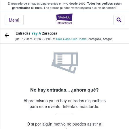
El mercado de entradas para eventos en vivo desde 2009.
Todos los pedidos están
 y venta de entradas entre fans
garantizados al 100%.
Los precios pueden variar respecto a su valor nominal.
StubHub: compra y
Menú
Entradas
Ysy A
Zaragoza
jue., 17 sept. 2026
•
21:00
at
Sala Oasis Club Teatro
,
Zaragoza
,
Aragón
No hay entradas... ¿ahora qué?
Ahora mismo ya no hay entradas disponibles
para este evento. Inténtalo más tarde.
O si por algún motivo no puedes asistir al