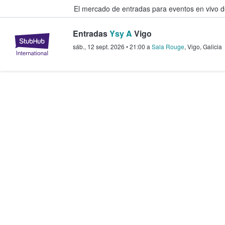
El mercado de entradas para eventos en vivo 
Entradas
Ysy A
Vigo
StubHub: compra y venta de entr
sáb., 12 sept. 2026
•
21:00
a
Sala Rouge
,
Vigo
,
Galicia