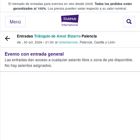
El mercado de entradas para eventos en vivo desde 2009.
Todos los pedidos están
 y venta de entradas entre fans
garantizados al 100%.
Los precios pueden variar respecto a su valor nominal.
StubHub: compra y
Menú
Entradas
Triángulo de Amor Bizarro
Palencia
vie., 30 oct. 2026
•
21:00
at
Universonoro
,
Palencia
,
Castilla y León
Evento con entrada general
Las entradas dan acceso a cualquier asiento libre o zona de pie disponible.
No hay asientos asignados.