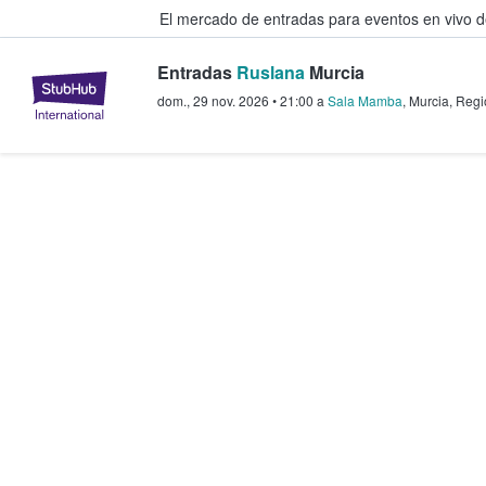
El mercado de entradas para eventos en vivo 
Entradas
Ruslana
Murcia
StubHub: compra y venta de entr
dom., 29 nov. 2026
•
21:00
a
Sala Mamba
,
Murcia
,
Regi