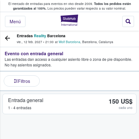
El mercado de entradas para eventos en vivo desde 2009.
Todos los pedidos están
 y venta de entradas entre fans
garantizados al 100%.
Los precios pueden variar respecto a su valor nominal.
StubHub: compra y
Menú
Entradas
Reality
Barcelona
vie., 12 feb. 2027
•
21:00
at
Wolf Barcelona
,
Barcelona
,
Catalunya
Evento con entrada general
Las entradas dan acceso a cualquier asiento libre o zona de pie disponible.
No hay asientos asignados.
Filtros
Entrada general
150 US$
1 - 4 entradas
cada uno