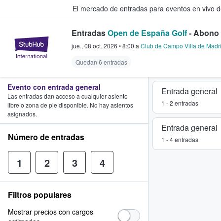
El mercado de entradas para eventos en vivo 
Entradas
Open de España Golf
- Abono 
StubHub: compra y venta de entr
jue., 08 oct. 2026
•
8:00
a
Club de Campo Villa de Madr
Quedan 6 entradas
Evento con entrada general
Entrada general
Las entradas dan acceso a cualquier asiento
1 - 2 entradas
libre o zona de pie disponible. No hay asientos
asignados.
Entrada general
Número de entradas
1 - 4 entradas
1
2
3
4
Filtros populares
Mostrar precios con cargos