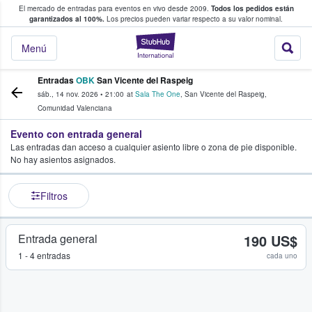
El mercado de entradas para eventos en vivo desde 2009.
Todos los pedidos están
 y venta de entradas entre fans
garantizados al 100%.
Los precios pueden variar respecto a su valor nominal.
StubHub: compra y
Menú
Entradas
OBK
San Vicente del Raspeig
sáb., 14 nov. 2026
•
21:00
at
Sala The One
,
San Vicente del Raspeig
,
Comunidad Valenciana
Evento con entrada general
Las entradas dan acceso a cualquier asiento libre o zona de pie disponible.
No hay asientos asignados.
Filtros
Entrada general
190 US$
1 - 4 entradas
cada uno