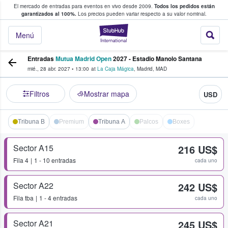
El mercado de entradas para eventos en vivo desde 2009.
Todos los pedidos están
 y venta de entradas entre fans
garantizados al 100%.
Los precios pueden variar respecto a su valor nominal.
StubHub: compra y
Menú
Entradas
Mutua Madrid Open
2027 - Estadio Manolo Santana
mié., 28 abr. 2027
•
13:00
at
La Caja Mágica
,
Madrid
,
MAD
Filtros
Mostrar mapa
USD
Tribuna B
Premium
Tribuna A
Palcos
Boxes
Sector A15
216 US$
Fila
4
1 - 10 entradas
cada uno
Sector A22
242 US$
Fila
tba
1 - 4 entradas
cada uno
Sector A21
245 US$