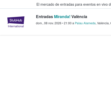
El mercado de entradas para eventos en vivo 
Entradas
Miranda!
València
StubHub: compra y venta de entr
dom., 08 nov. 2026
•
21:00
a
Palau Alameda
,
València
,