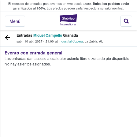
El mercado de entradas para eventos en vivo desde 2009.
Todos los pedidos están
 y venta de entradas entre fans
garantizados al 100%.
Los precios pueden variar respecto a su valor nominal.
StubHub: compra y
Menú
Entradas
Miguel Campello
Granada
sáb., 10 abr. 2027
•
21:00
at
Industrial Copera
,
La Zubia
,
AL
Evento con entrada general
Las entradas dan acceso a cualquier asiento libre o zona de pie disponible.
No hay asientos asignados.