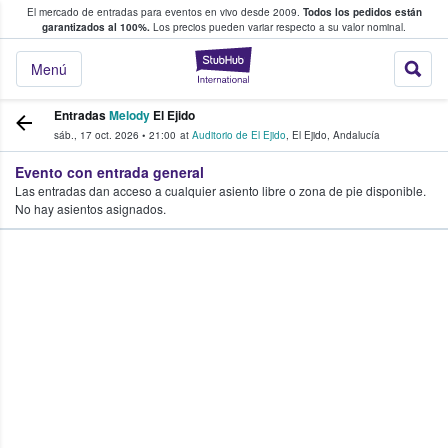
El mercado de entradas para eventos en vivo desde 2009.
Todos los pedidos están
 y venta de entradas entre fans
garantizados al 100%.
Los precios pueden variar respecto a su valor nominal.
StubHub: compra y
Menú
Entradas
Melody
El Ejido
sáb., 17 oct. 2026
•
21:00
at
Auditorio de El Ejido
,
El Ejido
,
Andalucía
Evento con entrada general
Las entradas dan acceso a cualquier asiento libre o zona de pie disponible.
No hay asientos asignados.