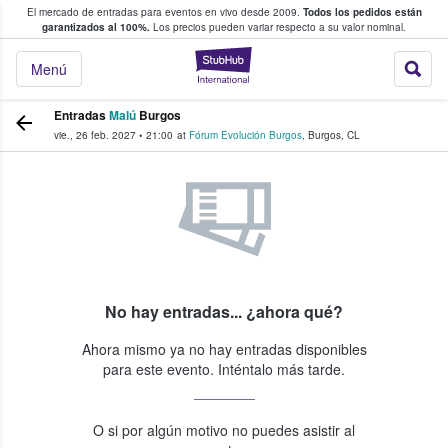
El mercado de entradas para eventos en vivo desde 2009.
Todos los pedidos están
 y venta de entradas entre fans
garantizados al 100%.
Los precios pueden variar respecto a su valor nominal.
StubHub: compra y
Menú
Entradas
Malú
Burgos
vie., 26 feb. 2027
•
21:00
at
Fórum Evolución Burgos
,
Burgos
,
CL
No hay entradas... ¿ahora qué?
Ahora mismo ya no hay entradas disponibles
para este evento. Inténtalo más tarde.
O si por algún motivo no puedes asistir al