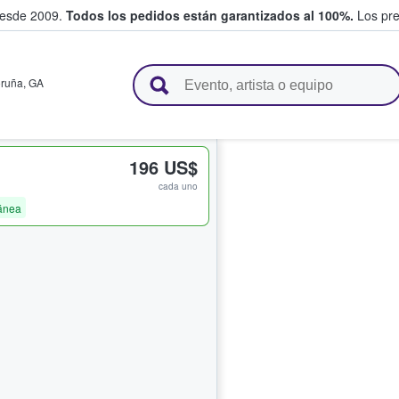
desde 2009.
Todos los pedidos están garantizados al 100%.
Los pre
adas entre fans
oruña
,
GA
196 US$
cada uno
ánea