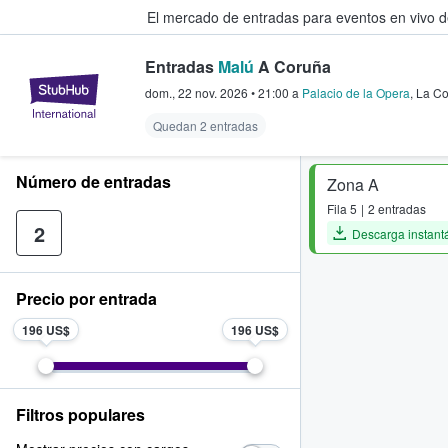
El mercado de entradas para eventos en vivo 
Entradas
Malú
A Coruña
StubHub: compra y venta de entr
dom., 22 nov. 2026
•
21:00
a
Palacio de la Opera
,
La C
Quedan 2 entradas
Número de entradas
Zona A
Fila
5
2 entradas
2
Descarga instant
Precio por entrada
196 US$
196 US$
Filtros populares