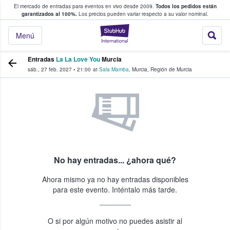
El mercado de entradas para eventos en vivo desde 2009.
Todos los pedidos están
 y venta de entradas entre fans
garantizados al 100%.
Los precios pueden variar respecto a su valor nominal.
StubHub: compra y
Menú
Entradas
La La Love You
Murcia
sáb., 27 feb. 2027
•
21:00
at
Sala Mamba
,
Murcia
,
Región de Murcia
No hay entradas... ¿ahora qué?
Ahora mismo ya no hay entradas disponibles
para este evento. Inténtalo más tarde.
O si por algún motivo no puedes asistir al