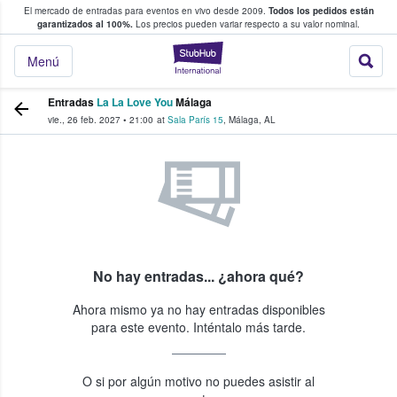
El mercado de entradas para eventos en vivo desde 2009.
Todos los pedidos están
 y venta de entradas entre fans
garantizados al 100%.
Los precios pueden variar respecto a su valor nominal.
StubHub: compra y
Menú
Entradas
La La Love You
Málaga
vie., 26 feb. 2027
•
21:00
at
Sala París 15
,
Málaga
,
AL
No hay entradas... ¿ahora qué?
Ahora mismo ya no hay entradas disponibles
para este evento. Inténtalo más tarde.
O si por algún motivo no puedes asistir al