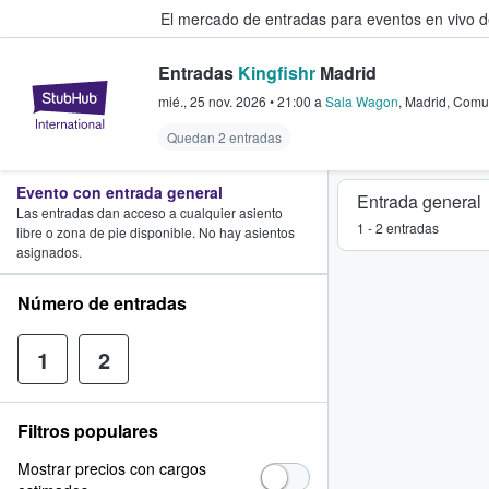
El mercado de entradas para eventos en vivo 
Entradas
Kingfishr
Madrid
StubHub: compra y venta de entr
mié., 25 nov. 2026
•
21:00
a
Sala Wagon
,
Madrid
,
Comun
Quedan 2 entradas
Evento con entrada general
Entrada general
Las entradas dan acceso a cualquier asiento
1 - 2 entradas
libre o zona de pie disponible. No hay asientos
asignados.
Número de entradas
1
2
Filtros populares
Mostrar precios con cargos