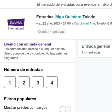
El mercado de entradas para eventos en vivo 
Entradas
Íñigo Quintero
Toledo
StubHub: compra y venta de entr
vie., 22 ene. 2027
•
21:00
a
Círculo del Arte
,
Toledo
,
CM
Quedan 4 entradas
Evento con entrada general
Entrada general
Las entradas dan acceso a cualquier asiento
1 - 4 entradas
libre o zona de pie disponible. No hay asientos
asignados.
Número de entradas
1
2
3
4
Filtros populares
Mostrar precios con cargos