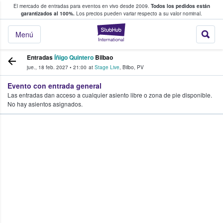
El mercado de entradas para eventos en vivo desde 2009.
Todos los pedidos están
 y venta de entradas entre fans
garantizados al 100%.
Los precios pueden variar respecto a su valor nominal.
StubHub: compra y
Menú
Entradas
Íñigo Quintero
Bilbao
jue., 18 feb. 2027
•
21:00
at
Stage Live
,
Bilbo
,
PV
Evento con entrada general
Las entradas dan acceso a cualquier asiento libre o zona de pie disponible.
No hay asientos asignados.