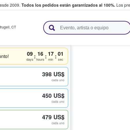
desde 2009.
Todos los pedidos están garantizados al 100%.
Los pre
adas entre fans
frugell
,
CT
09
16
17
01
:
:
:
nto!
days
hours
min
sec
398 US$
cada uno
450 US$
cada uno
479 US$
cada uno