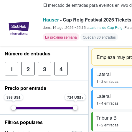
El mercado de entradas para eventos en vivo 
Hauser
- Cap Roig Festival 2026 Tickets
StubHub: compra y venta de entr
dom., 16 ago. 2026
•
22:15
a
Jardins de Cap Roig
,
Pala
La próxima semana
Quedan 30 entradas
Número de entradas
¡Empieza muy pro
1
2
3
4
Lateral
1 - 2 entradas
Precio por entrada
Lateral
398 US$
724 US$
1 - 4 entradas
Tribuna B
Filtros populares
1 - 2 entradas