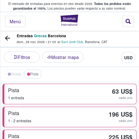
El mercado de entradas para eventos en vivo desde 2009.
Todos los pedidos están
 y venta de entradas entre fans
garantizados al 100%.
Los precios pueden variar respecto a su valor nominal.
StubHub: compra y
Menú
Entradas
Grecas
Barcelona
dom., 29 nov. 2026
•
21:00
at
Sant Jordi Club
,
Barcelona
,
CAT
Filtros
Mostrar mapa
USD
Grada
Pista
Pista
63 US$
1 entrada
cada uno
Pista
196 US$
1 - 2 entradas
cada uno
Pista
225 US$