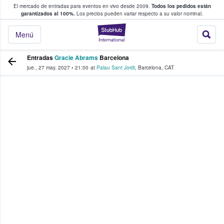
El mercado de entradas para eventos en vivo desde 2009.
Todos los pedidos están
 y venta de entradas entre fans
garantizados al 100%.
Los precios pueden variar respecto a su valor nominal.
StubHub: compra y
Menú
Entradas
Gracie Abrams
Barcelona
jue., 27 may. 2027
•
21:00
at
Palau Sant Jordi
,
Barcelona
,
CAT