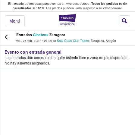
El mercado de entradas para eventos en vivo desde 2009.
Todos los pedidos están
 y venta de entradas entre fans
garantizados al 100%.
Los precios pueden variar respecto a su valor nominal.
StubHub: compra y
Menú
Entradas
Ginebras
Zaragoza
vie., 26 feb. 2027
•
21:00
at
Sala Oasis Club Teatro
,
Zaragoza
,
Aragón
Evento con entrada general
Las entradas dan acceso a cualquier asiento libre o zona de pie disponible.
No hay asientos asignados.