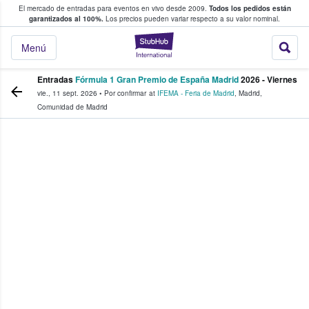
El mercado de entradas para eventos en vivo desde 2009.
Todos los pedidos están
 y venta de entradas entre fans
garantizados al 100%.
Los precios pueden variar respecto a su valor nominal.
StubHub: compra y
Menú
Entradas
Fórmula 1 Gran Premio de España Madrid
2026 - Viernes
vie., 11 sept. 2026
•
Por confirmar
at
IFEMA - Feria de Madrid
,
Madrid
,
Comunidad de Madrid