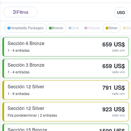
Filtros
USD
Hospitality Packages
Bronze
Gold
Pelouse
Silver
Sil
Sección 6 Bronze
659 US$
1 - 4 entradas
cada uno
Sección 3 Bronze
659 US$
1 - 4 entradas
cada uno
Sección 12 Silver
791 US$
1 - 6 entradas
cada uno
Sección 12 Silver
923 US$
Fila
pordeterminar
2 entradas
cada uno
Sección 15 Bronze
1590 US$