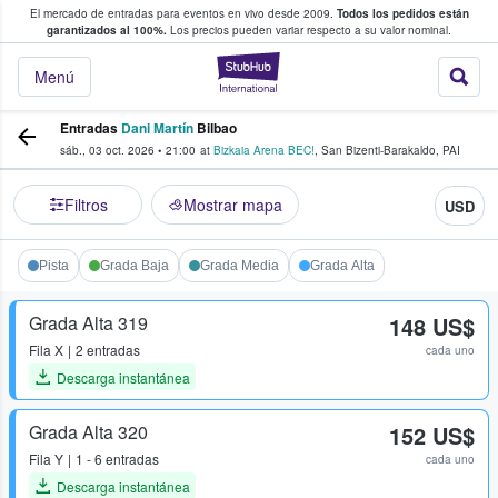
El mercado de entradas para eventos en vivo desde 2009.
Todos los pedidos están
 y venta de entradas entre fans
garantizados al 100%.
Los precios pueden variar respecto a su valor nominal.
StubHub: compra y
Menú
Entradas
Dani Martín
Bilbao
sáb., 03 oct. 2026
•
21:00
at
Bizkaia Arena BEC!
,
San Bizenti-Barakaldo
,
PAI
Filtros
Mostrar mapa
USD
Pista
Grada Baja
Grada Media
Grada Alta
Grada Alta 319
148 US$
Fila
X
2 entradas
cada uno
Descarga instantánea
Grada Alta 320
152 US$
Fila
Y
1 - 6 entradas
cada uno
Descarga instantánea