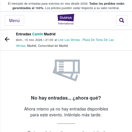
El mercado de entradas para eventos en vivo desde 2009.
Todos los pedidos están
 y venta de entradas entre fans
garantizados al 100%.
Los precios pueden variar respecto a su valor nominal.
StubHub: compra y
Menú
Entradas
Camin
Madrid
dom., 15 nov. 2026
•
21:00
at
Live Las Ventas - Plaza De Toros De Las
Ventas
,
Madrid
,
Comunidad de Madrid
No hay entradas... ¿ahora qué?
Ahora mismo ya no hay entradas disponibles
para este evento. Inténtalo más tarde.