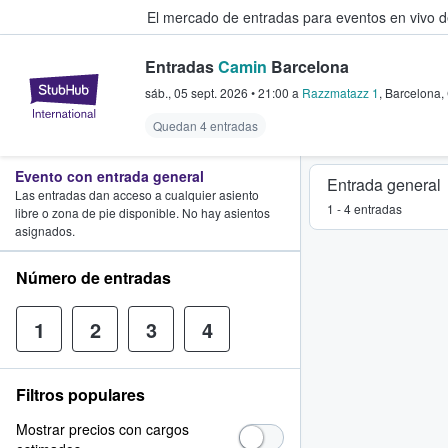
El mercado de entradas para eventos en vivo 
Entradas
Camin
Barcelona
StubHub: compra y venta de entr
sáb., 05 sept. 2026
•
21:00
a
Razzmatazz 1
,
Barcelona
,
Quedan 4 entradas
Evento con entrada general
Entrada general
Las entradas dan acceso a cualquier asiento
1 - 4 entradas
libre o zona de pie disponible. No hay asientos
asignados.
Número de entradas
1
2
3
4
Filtros populares
Mostrar precios con cargos