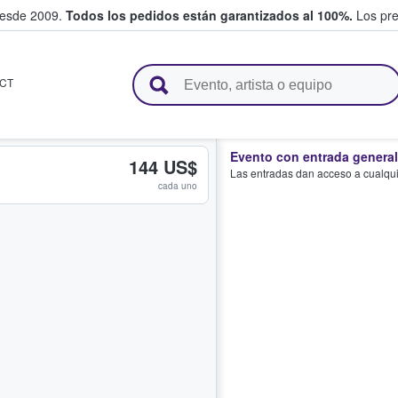
desde 2009.
Todos los pedidos están garantizados al 100%.
Los pre
adas entre fans
CT
Evento con entrada general
144 US$
Las entradas dan acceso a cualquie
cada uno