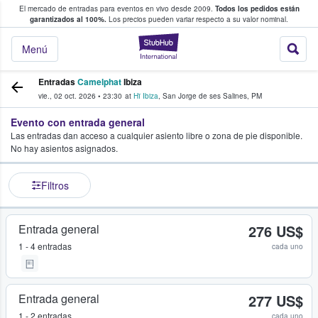
El mercado de entradas para eventos en vivo desde 2009.
Todos los pedidos están
 y venta de entradas entre fans
garantizados al 100%.
Los precios pueden variar respecto a su valor nominal.
StubHub: compra y
Menú
Entradas
Camelphat
Ibiza
vie., 02 oct. 2026
•
23:30
at
Hï Ibiza
,
San Jorge de ses Salines
,
PM
Evento con entrada general
Las entradas dan acceso a cualquier asiento libre o zona de pie disponible.
No hay asientos asignados.
Filtros
Entrada general
276 US$
1 - 4 entradas
cada uno
Entrada general
277 US$
1 - 2 entradas
cada uno