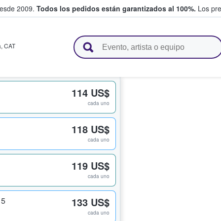
desde 2009.
Todos los pedidos están garantizados al 100%.
Los pre
adas entre fans
a
,
CAT
114 US$
cada uno
118 US$
cada uno
119 US$
cada uno
15
133 US$
cada uno