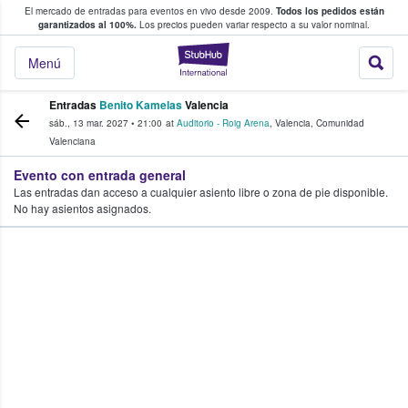
El mercado de entradas para eventos en vivo desde 2009.
Todos los pedidos están
 y venta de entradas entre fans
garantizados al 100%.
Los precios pueden variar respecto a su valor nominal.
StubHub: compra y
Menú
Entradas
Benito Kamelas
Valencia
sáb., 13 mar. 2027
•
21:00
at
Auditorio - Roig Arena
,
Valencia
,
Comunidad
Valenciana
Evento con entrada general
Las entradas dan acceso a cualquier asiento libre o zona de pie disponible.
No hay asientos asignados.