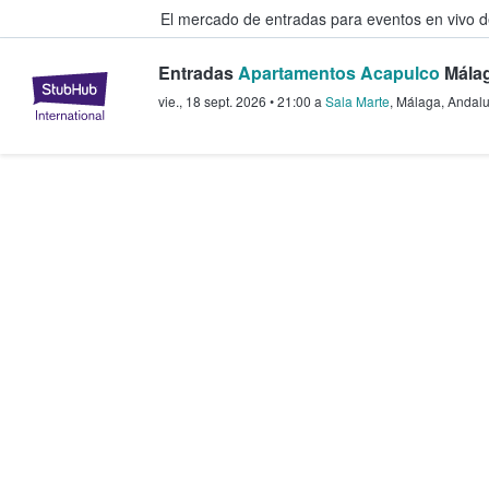
El mercado de entradas para eventos en vivo 
Entradas
Apartamentos Acapulco
Mála
StubHub: compra y venta de entr
vie., 18 sept. 2026
•
21:00
a
Sala Marte
,
Málaga
,
Andalu